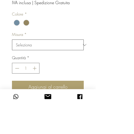
IVA inclusa
|
Spedizione Gratuita
Colore
*
Misura
*
Quantità
*
Aggiungi al carrello
East è un tappeto da salotto morbido 
al tatto, questo tappeto dall’aspetto 
vintage, si adatta anche ad una 
camera da letto o ad un ambiente 
relax.